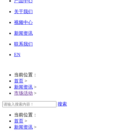
产品中心
关于我们
视频中心
新闻资讯
联系我们
EN
当前位置：
首页
>
新闻资讯
>
市场活动
>
搜索
当前位置：
首页
>
新闻资讯
>