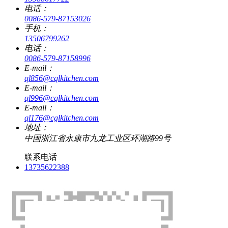
电话：
0086-579-87153026
手机：
13506799262
电话：
0086-579-87158996
E-mail：
ql856@cqlkitchen.com
E-mail：
ql996@cqlkitchen.com
E-mail：
ql176@cglkitchen.com
地址：
中国浙江省永康市九龙工业区环湖路99号
联系电话
13735622388