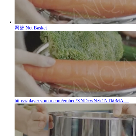
网篮
Net Basket
https://player.youku.com/embed/XNDcwNzk1NTk0MA==