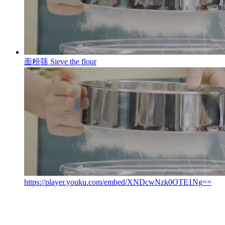
面粉筛
Sieve the flour
https://player.youku.com/embed/XNDcwNzk0OTE1Ng==